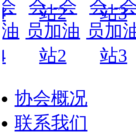
会--会
会--会
会
员加油
员加油
员
站2
站3
协会概况
联系我们